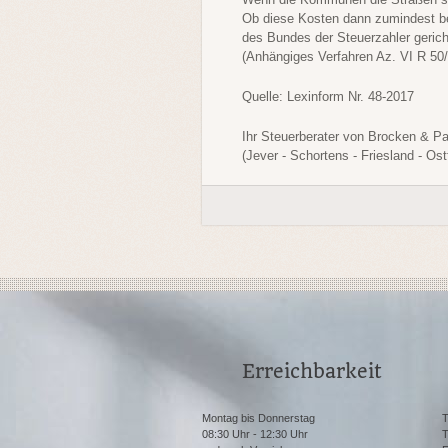
Ob diese Kosten dann zumindest be
des Bundes der Steuerzahler gerich
(Anhängiges Verfahren Az. VI R 50/
Quelle: Lexinform Nr. 48-2017
Ihr Steuerberater von Brocken & P
(Jever - Schortens - Friesland - Os
Erreichbarkeit
Montag bis Donnerstag
T
08:30 Uhr - 12:30 Uhr
T