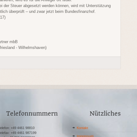
i der Steuer abgesetzt werden können, wird mit Unterstützung
tlich überprüft – und zwar jetzt beim Bundesfinanzhof.
17)
artner mbB
tfriesland - Wilhelmshaven)
Telefonnummern
Nützliches
elefon: +49 4461 98810
Kontakt
elefax: +49 4461 987199
Impressum