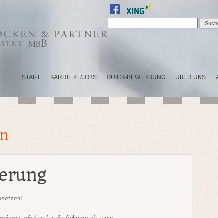
START
KARRIERE/JOBS
QUICK-BEWERBUNG
ÜBER UNS
in
ierung
bsetzen!
eren, wird es für die Anlieger oft teuer.