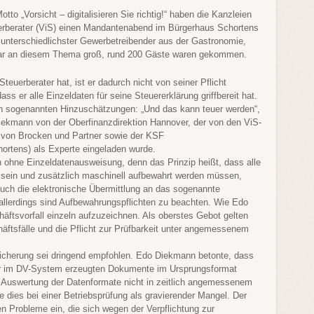
o „Vorsicht – digitalisieren Sie richtig!“ haben die Kanzleien
erberater (ViS) einen Mandantenabend im Bürgerhaus Schortens
s unterschiedlichster Gewerbetreibender aus der Gastronomie,
ar an diesem Thema groß, rund 200 Gäste waren gekommen.
uerberater hat, ist er dadurch nicht von seiner Pflicht
ss er alle Einzeldaten für seine Steuererklärung griffbereit hat.
den sogenannten Hinzuschätzungen: „Und das kann teuer werden“,
Diekmann von der Oberfinanzdirektion Hannover, der von den ViS-
 von Brocken und Partner sowie der KSF
ortens) als Experte eingeladen wurde.
 ohne Einzeldatenausweisung, denn das Prinzip heißt, dass alle
r sein und zusätzlich maschinell aufbewahrt werden müssen,
 auch die elektronische Übermittlung an das sogenannte
allerdings sind Aufbewahrungspflichten zu beachten. Wie Edo
häftsvorfall einzeln aufzuzeichnen. Als oberstes Gebot gelten
häftsfälle und die Pflicht zur Prüfbarkeit unter angemessenem
sicherung sei dringend empfohlen. Edo Diekmann betonte, dass
er im DV-System erzeugten Dokumente im Ursprungsformat
e Auswertung der Datenformate nicht in zeitlich angemessenem
 dies bei einer Betriebsprüfung als gravierender Mangel. Der
n Probleme ein, die sich wegen der Verpflichtung zur