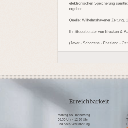
elektronischen Speicherung sämtli
ergeben.
Quelle: Wilhelmshavener Zeitung, 
Ihr Steuerberater von Brocken & P
(Jever - Schortens - Friesland - Ost
Erreichbarkeit
Montag bis Donnerstag
T
08:30 Uhr - 12:30 Uhr
T
und nach Vereinbarung
F