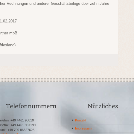
cher Rechnungen und anderer Geschäftsbelege über zehn Jahre
11.02.2017
artner mbB
friesland)
Telefonnummern
Nützliches
elefon: +49 4461 98810
Kontakt
elefax: +49 4461 987199
Impressum
unk: +49 700 86627625