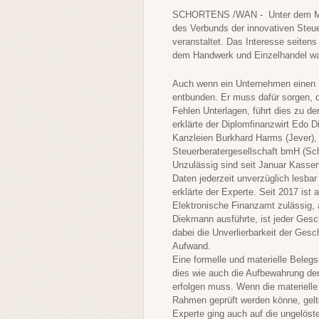
SCHORTENS
/WAN - Unter dem Mott
des Verbunds der innovativen Steu
veranstaltet. Das Interesse seiten
dem Handwerk und Einzelhandel w
Auch wenn ein Unternehmen einen Ste
entbunden. Er muss dafür sorgen, da
Fehlen Unterlagen, führt dies zu 
erklärte der Diplomfinanzwirt Edo 
Kanzleien Burkhard Harms (Jever),
Steuerberatergesellschaft bmH (Sch
Unzulässig sind seit Januar Kassen
Daten jederzeit unverzüglich lesba
erklärte der Experte. Seit 2017 ist
Elektronische Finanzamt zulässig, 
Diekmann ausführte, ist jeder Gesc
dabei die Unverlierbarkeit der Gesc
Aufwand.
Eine formelle und materielle Beleg
dies wie auch die Aufbewahrung d
erfolgen muss. Wenn die materiell
Rahmen geprüft werden könne, gelte
Experte ging auch auf die ungelöste