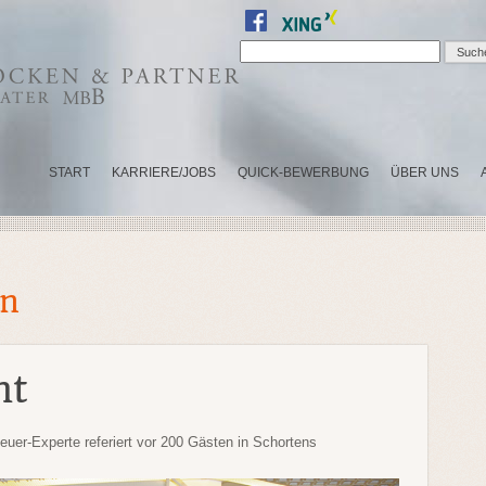
START
KARRIERE/JOBS
QUICK-BEWERBUNG
ÜBER UNS
in
ht
euer-Experte referiert vor 200 Gästen in Schortens