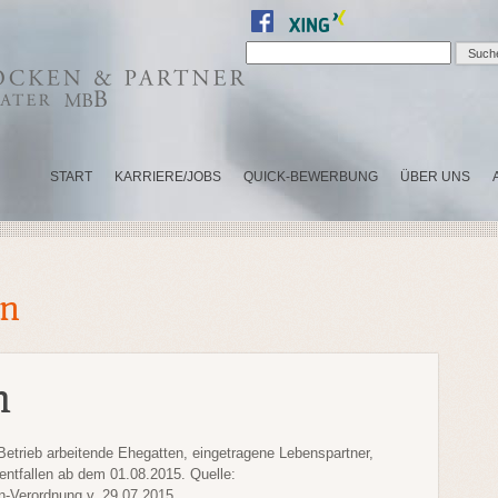
START
KARRIERE/JOBS
QUICK-BEWERBUNG
ÜBER UNS
in
n
Betrieb arbeitende Ehegatten, eingetragene Lebenspartner,
 entfallen ab dem 01.08.2015. Quelle:
n-Verordnung v. 29.07.2015.