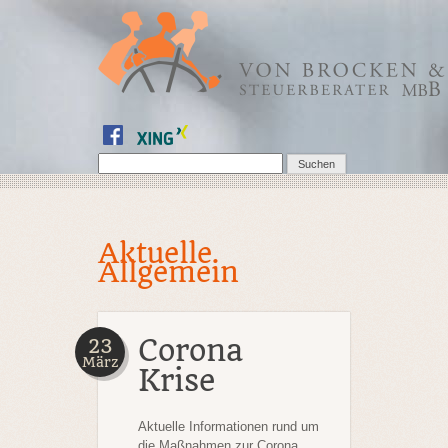
Aktuelle
Allgemein
Corona
23
März
Krise
Aktuelle Informationen
rund um
die Maßnahmen zur Corona