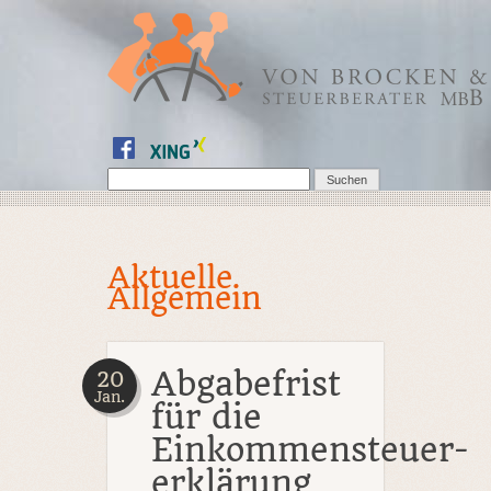
Aktuelle
Allgemein
Abgabefrist
20
Jan.
für die
Einkommensteuer-
erklärung